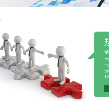
递
电
电话
地
邮