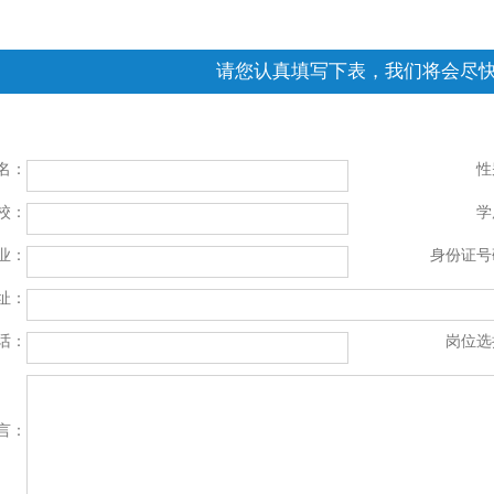
请您认真填写下表，我们将会尽
名：
性
校：
学
业：
身份证号
址：
话：
岗位选
言：