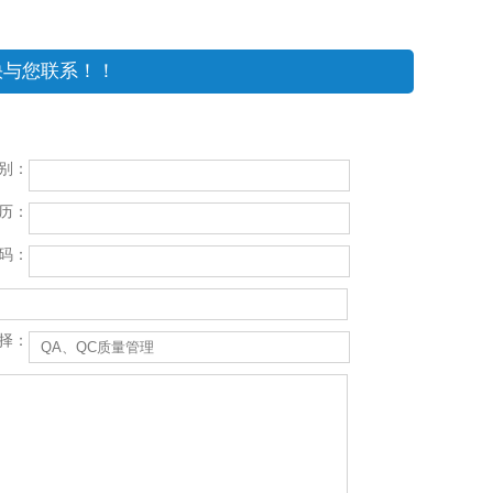
快与您联系！！
别：
历：
码：
择：