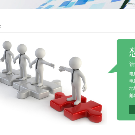
递
电
电话
地
邮