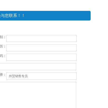
快与您联系！！
别：
历：
码：
择：