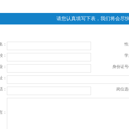
请您认真填写下表，我们将会尽
名：
性
校：
学
业：
身份证号
址：
话：
岗位选
言：