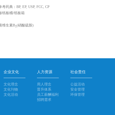
参考药典：BP, EP, USP, FCC, CP
g每纸板桶/纸板箱
级维生素B
(硝酸硫胺)
1
企业文化
人力资源
社会责任
文化理念
用人理念
公益活动
文化刊物
晋升体系
安全管理
文化活动
员工薪酬福利
环保管理
招聘需求