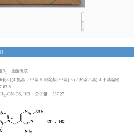
明
素B
；盐酸硫胺
1
氯化3-[(4-氨基-2-甲基-5-嘧啶基)-甲基]-5-(2-羟基乙基)-4-甲基噻唑
7-03-8
H
ClN
OS, HCl 分子量 337.27
2
17
4