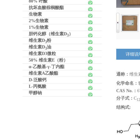
80% 叶酸
抗坏血酸棕榈酸酯
生物素
2%生物素
1%生物素
胆钙化醇（维生素D
）
/>
3
维生素D
粉
3
维生素D
油
3
维生素D3微粒
详细说
50% 维生素E（粉）
α-乙酰基-γ-丁内酯
维生素A乙酸酯
通称：
维生
D-泛酸钙
化学命名：
L-丙氨酸
CAS No.：
6
甲醇钠
分子式：
C
1
结构式: